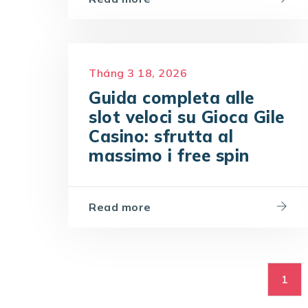
Tháng 3 18, 2026
Guida completa alle
slot veloci su Gioca Gile
Casino: sfrutta al
massimo i free spin
Read more
1