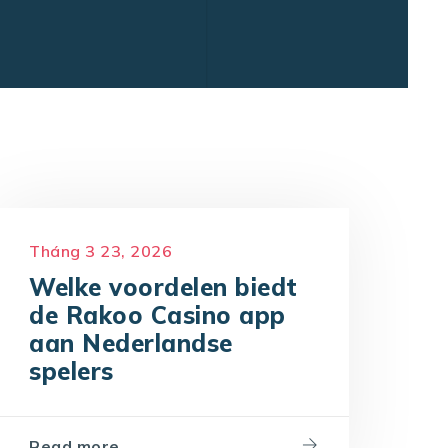
Tháng 3 23, 2026
Welke voordelen biedt
de Rakoo Casino app
aan Nederlandse
spelers
Read more