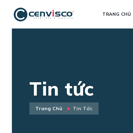
TRANG CHỦ
Tin tức
Trang Chủ
Tin Tức