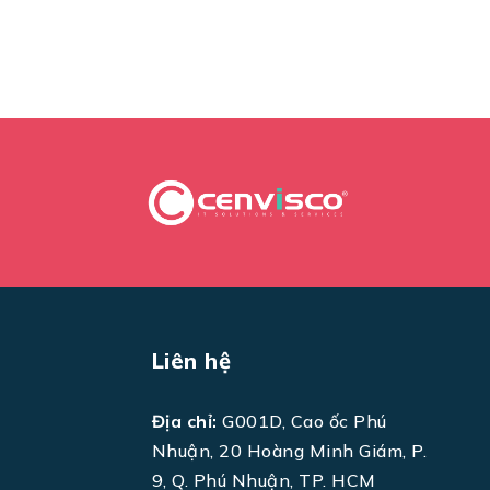
Liên hệ
Địa chỉ:
G001D, Cao ốc Phú
Nhuận, 20 Hoàng Minh Giám, P.
9, Q. Phú Nhuận, TP. HCM