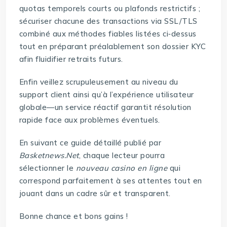
quotas temporels courts ou plafonds restrictifs ;
sécuriser chacune des transactions via SSL/TLS
combiné aux méthodes fiables listées ci‑dessus
tout en préparant préalablement son dossier KYC
afin fluidifier retraits futurs.
Enfin veillez scrupuleusement au niveau du
support client ainsi qu’à l’expérience utilisateur
globale—un service réactif garantit résolution
rapide face aux problèmes éventuels.
En suivant ce guide détaillé publié par
Basketnews.Net
, chaque lecteur pourra
sélectionner le
nouveau casino en ligne
qui
correspond parfaitement à ses attentes tout en
jouant dans un cadre sûr et transparent.
Bonne chance et bons gains !