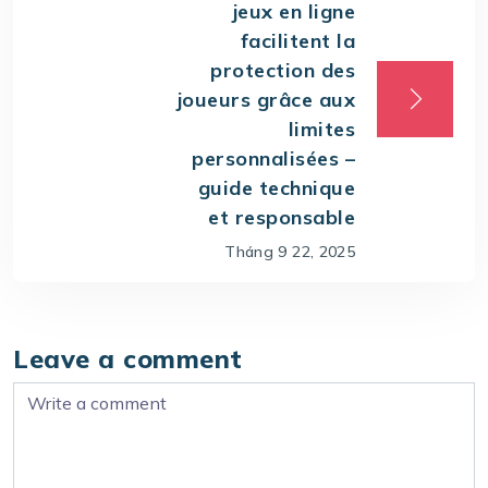
jeux en ligne
facilitent la
protection des
joueurs grâce aux
limites
personnalisées –
guide technique
et responsable
Tháng 9 22, 2025
Leave a comment