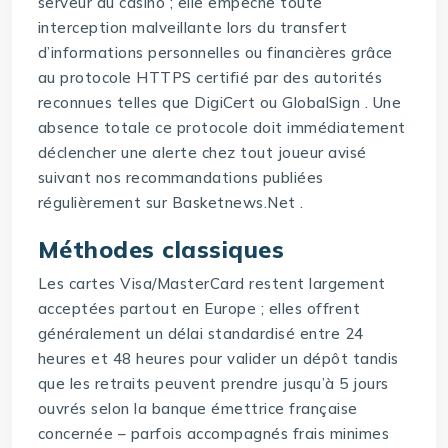
serveur du casino ; elle empêche toute
interception malveillante lors du transfert
d’informations personnelles ou financières grâce
au protocole HTTPS certifié par des autorités
reconnues telles que DigiCert ou GlobalSign . Une
absence totale ce protocole doit immédiatement
déclencher une alerte chez tout joueur avisé
suivant nos recommandations publiées
régulièrement sur Basketnews.Net .
Méthodes classiques
Les cartes Visa/MasterCard restent largement
acceptées partout en Europe ; elles offrent
généralement un délai standardisé entre 24
heures et 48 heures pour valider un dépôt tandis
que les retraits peuvent prendre jusqu’à 5 jours
ouvrés selon la banque émettrice française
concernée – parfois accompagnés frais minimes