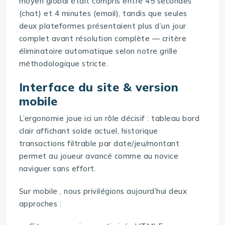
moyen global était compris entre 45 secondes
(chat) et 4 minutes (email), tandis que seules
deux plateformes présentaient plus d’un jour
complet avant résolution complète — critère
éliminatoire automatique selon notre grille
méthodologique stricte.
Interface du site & version
mobile
L’ergonomie joue ici un rôle décisif : tableau bord
clair affichant solde actuel, historique
transactions filtrable par date/jeu/montant
permet au joueur avancé comme au novice
naviguer sans effort.
Sur mobile , nous privilégions aujourd’hui deux
approches :