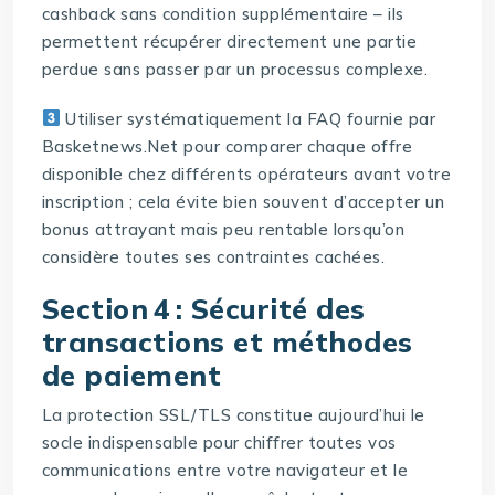
cashback sans condition supplémentaire – ils
permettent récupérer directement une partie
perdue sans passer par un processus complexe.
Utiliser systématiquement la FAQ fournie par
Basketnews.Net pour comparer chaque offre
disponible chez différents opérateurs avant votre
inscription ; cela évite bien souvent d’accepter un
bonus attrayant mais peu rentable lorsqu’on
considère toutes ses contraintes cachées.
Section 4 : Sécurité des
transactions et méthodes
de paiement
La protection SSL/TLS constitue aujourd’hui le
socle indispensable pour chiffrer toutes vos
communications entre votre navigateur et le