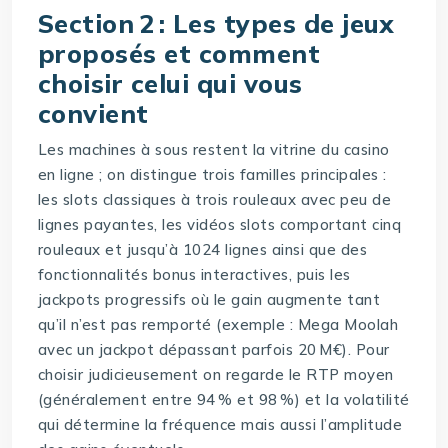
Section 2 : Les types de jeux
proposés et comment
choisir celui qui vous
convient
Les machines à sous restent la vitrine du casino
en ligne ; on distingue trois familles principales :
les slots classiques à trois rouleaux avec peu de
lignes payantes, les vidéos slots comportant cinq
rouleaux et jusqu’à 1024 lignes ainsi que des
fonctionnalités bonus interactives, puis les
jackpots progressifs où le gain augmente tant
qu’il n’est pas remporté (exemple : Mega Moolah
avec un jackpot dépassant parfois 20 M€). Pour
choisir judicieusement on regarde le RTP moyen
(généralement entre 94 % et 98 %) et la volatilité
qui détermine la fréquence mais aussi l’amplitude