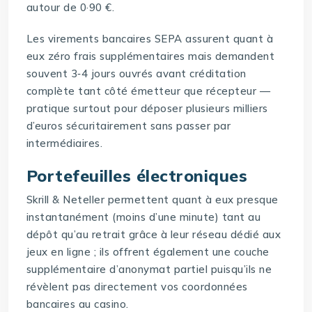
autour de 0·90 €.
Les virements bancaires SEPA assurent quant à
eux zéro frais supplémentaires mais demandent
souvent 3‑4 jours ouvrés avant créditation
complète tant côté émetteur que récepteur —
pratique surtout pour déposer plusieurs milliers
d’euros sécuritairement sans passer par
intermédiaires.
Portefeuilles électroniques
Skrill & Neteller permettent quant à eux presque
instantanément (moins d’une minute) tant au
dépôt qu’au retrait grâce à leur réseau dédié aux
jeux en ligne ; ils offrent également une couche
supplémentaire d’anonymat partiel puisqu’ils ne
révèlent pas directement vos coordonnées
bancaires au casino.