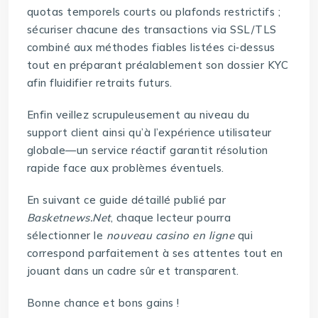
quotas temporels courts ou plafonds restrictifs ;
sécuriser chacune des transactions via SSL/TLS
combiné aux méthodes fiables listées ci‑dessus
tout en préparant préalablement son dossier KYC
afin fluidifier retraits futurs.
Enfin veillez scrupuleusement au niveau du
support client ainsi qu’à l’expérience utilisateur
globale—un service réactif garantit résolution
rapide face aux problèmes éventuels.
En suivant ce guide détaillé publié par
Basketnews.Net
, chaque lecteur pourra
sélectionner le
nouveau casino en ligne
qui
correspond parfaitement à ses attentes tout en
jouant dans un cadre sûr et transparent.
Bonne chance et bons gains !