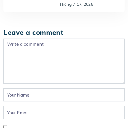
Tháng 7 17, 2025
Leave a comment