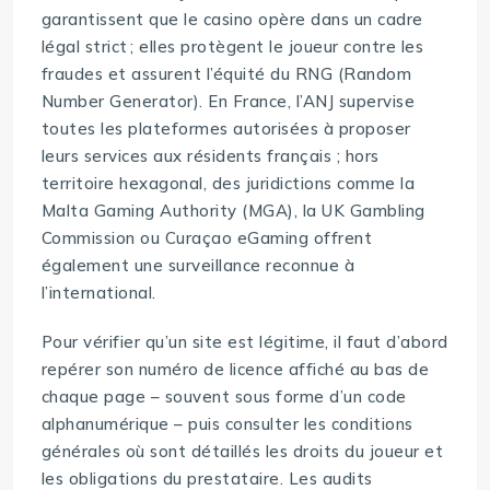
garantissent que le casino opère dans un cadre
légal strict ; elles protègent le joueur contre les
fraudes et assurent l’équité du RNG (Random
Number Generator). En France, l’ANJ supervise
toutes les plateformes autorisées à proposer
leurs services aux résidents français ; hors
territoire hexagonal, des juridictions comme la
Malta Gaming Authority (MGA), la UK Gambling
Commission ou Curaçao eGaming offrent
également une surveillance reconnue à
l’international.
Pour vérifier qu’un site est légitime, il faut d’abord
repérer son numéro de licence affiché au bas de
chaque page – souvent sous forme d’un code
alphanumérique – puis consulter les conditions
générales où sont détaillés les droits du joueur et
les obligations du prestataire. Les audits