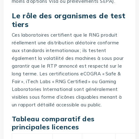
moins d’options Visa ou prélèvements SEPA).
Le rôle des organismes de test
tiers
Ces laboratoires certifient que le RNG produit
réellement une distribution aléatoire conforme
aux standards internationaux ; ils testent
également la volatilité des machines à sous pour
garantir que le RTP annoncé est respecté sur le
long terme. Les certifications eCOGRA « Safe &
Fair », iTech Labs « RNG Certified » ou Gaming
Laboratories International sont généralement
visibles sous forme d’icônes cliquables menant à
un rapport détaillé accessible au public.
Tableau comparatif des
principales licences