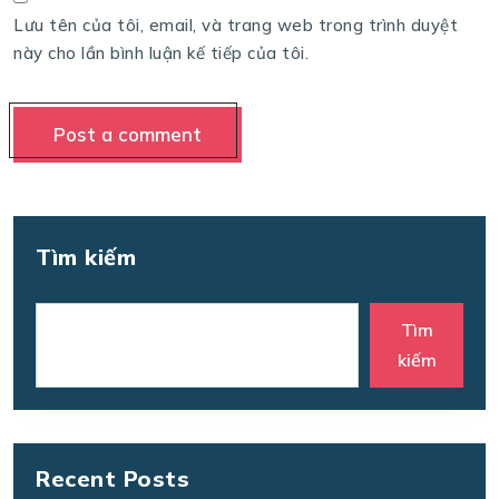
Lưu tên của tôi, email, và trang web trong trình duyệt
này cho lần bình luận kế tiếp của tôi.
Tìm kiếm
Tìm
kiếm
Recent Posts