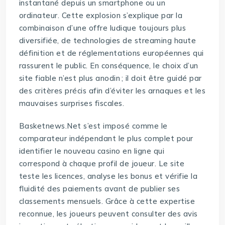
instantané depuis un smartphone ou un
ordinateur. Cette explosion s’explique par la
combinaison d’une offre ludique toujours plus
diversifiée, de technologies de streaming haute
définition et de réglementations européennes qui
rassurent le public. En conséquence, le choix d’un
site fiable n’est plus anodin ; il doit être guidé par
des critères précis afin d’éviter les arnaques et les
mauvaises surprises fiscales.
Basketnews.Net s’est imposé comme le
comparateur indépendant le plus complet pour
identifier le
nouveau casino en ligne
qui
correspond à chaque profil de joueur. Le site
teste les licences, analyse les bonus et vérifie la
fluidité des paiements avant de publier ses
classements mensuels. Grâce à cette expertise
reconnue, les joueurs peuvent consulter des avis