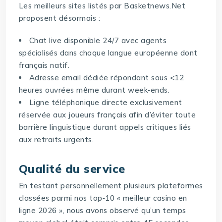
Les meilleurs sites listés par Basketnews.Net
proposent désormais :
Chat live disponible 24/7 avec agents
spécialisés dans chaque langue européenne dont
français natif.
Adresse email dédiée répondant sous <​12
heures ouvrées même durant week‑ends.
Ligne téléphonique directe exclusivement
réservée aux joueurs français afin d’éviter toute
barrière linguistique durant appels critiques liés
aux retraits urgents.
Qualité du service
En testant personnellement plusieurs plateformes
classées parmi nos top‑10 « meilleur casino en
ligne 2026 », nous avons observé qu’un temps