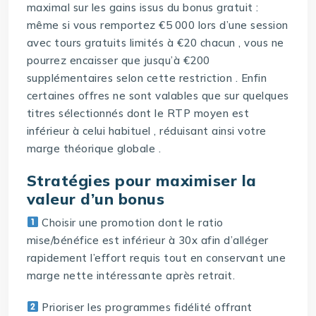
maximal sur les gains issus du bonus gratuit :
même si vous remportez €5 000 lors d’une session
avec tours gratuits limités à €20 chacun , vous ne
pourrez encaisser que jusqu’à €200
supplémentaires selon cette restriction . Enfin
certaines offres ne sont valables que sur quelques
titres sélectionnés dont le RTP moyen est
inférieur à celui habituel , réduisant ainsi votre
marge théorique globale .
Stratégies pour maximiser la
valeur d’un bonus
Choisir une promotion dont le ratio
mise/bénéfice est inférieur à 30x afin d’alléger
rapidement l’effort requis tout en conservant une
marge nette intéressante après retrait.
Prioriser les programmes fidélité offrant