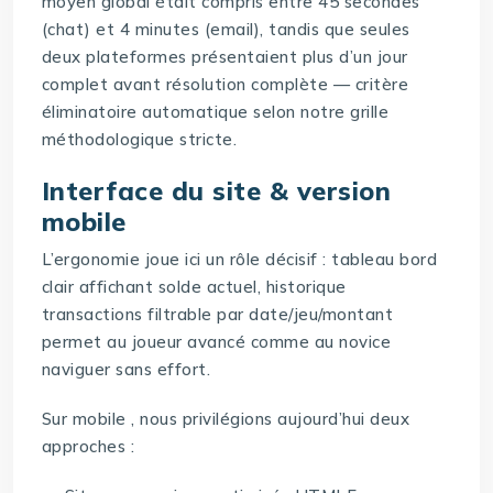
moyen global était compris entre 45 secondes
(chat) et 4 minutes (email), tandis que seules
deux plateformes présentaient plus d’un jour
complet avant résolution complète — critère
éliminatoire automatique selon notre grille
méthodologique stricte.
Interface du site & version
mobile
L’ergonomie joue ici un rôle décisif : tableau bord
clair affichant solde actuel, historique
transactions filtrable par date/jeu/montant
permet au joueur avancé comme au novice
naviguer sans effort.
Sur mobile , nous privilégions aujourd’hui deux
approches :