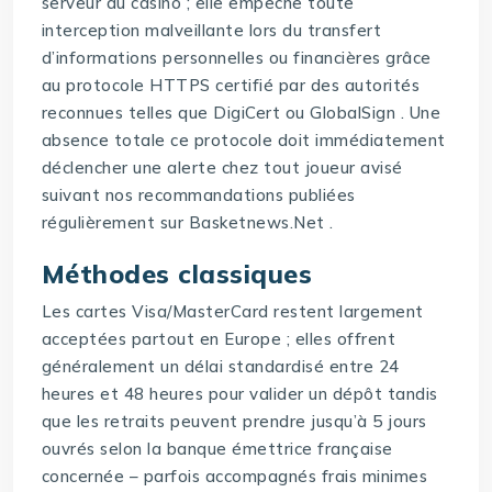
serveur du casino ; elle empêche toute
interception malveillante lors du transfert
d’informations personnelles ou financières grâce
au protocole HTTPS certifié par des autorités
reconnues telles que DigiCert ou GlobalSign . Une
absence totale ce protocole doit immédiatement
déclencher une alerte chez tout joueur avisé
suivant nos recommandations publiées
régulièrement sur Basketnews.Net .
Méthodes classiques
Les cartes Visa/MasterCard restent largement
acceptées partout en Europe ; elles offrent
généralement un délai standardisé entre 24
heures et 48 heures pour valider un dépôt tandis
que les retraits peuvent prendre jusqu’à 5 jours
ouvrés selon la banque émettrice française
concernée – parfois accompagnés frais minimes