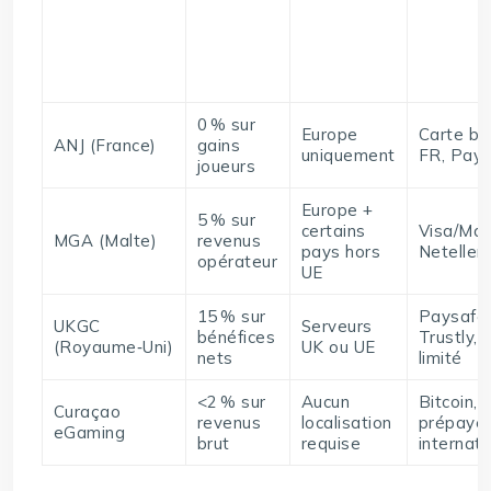
Taux
Méthod
Exigences
Juridiction
fiscal
paiemen
serveur
moyen
courant
0 % sur
Europe
Carte ba
ANJ (France)
gains
uniquement
FR, PayPa
joueurs
Europe +
5 % sur
certains
Visa/Mas
MGA (Malte)
revenus
pays hors
Neteller,
opérateur
UE
15 % sur
Paysafec
UKGC
Serveurs
bénéfices
Trustly, 
(Royaume‑Uni)
UK ou UE
nets
limité
<2 % sur
Aucun
Bitcoin, 
Curaçao
revenus
localisation
prépayé
eGaming
brut
requise
internati