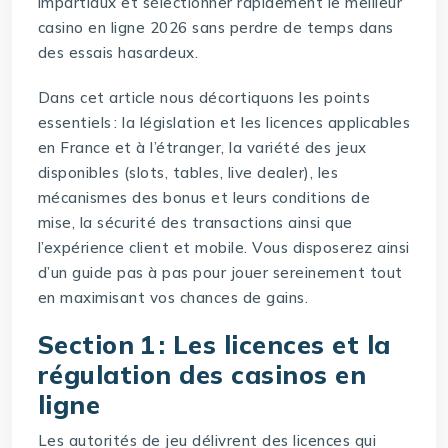
impartiaux et sélectionner rapidement le meilleur
casino en ligne 2026 sans perdre de temps dans
des essais hasardeux.
Dans cet article nous décortiquons les points
essentiels : la législation et les licences applicables
en France et à l’étranger, la variété des jeux
disponibles (slots, tables, live dealer), les
mécanismes des bonus et leurs conditions de
mise, la sécurité des transactions ainsi que
l’expérience client et mobile. Vous disposerez ainsi
d’un guide pas à pas pour jouer sereinement tout
en maximisant vos chances de gains.
Section 1 : Les licences et la
régulation des casinos en
ligne
Les autorités de jeu délivrent des licences qui