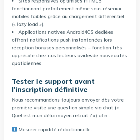
Sites responsives optimisés HTML5
fonctionnant parfaitement même sous réseaux
mobiles faibles grâce au chargement différentiel
(« lazy load »).
Applications natives Android/iOS dédiées
offrant notifications push instantanées lors
réception bonuses personnalisés – fonction très
appréciée chez nos lecteurs avidesde nouveautés
quotidiennes.​
Tester le support avant
l’inscription définitive
Nous recommandons toujours envoyer dès votre
première visite une question simple via chat («
Quel est mon délai moyen retrait ? ») afin :
Mesurer rapidité rédactionnelle.