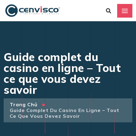
Guide complet du
casino en ligne – Tout
ce que vous devez
savoir
Trang Chủ
Guide Complet Du Casino En Ligne – Tout
Ce Que Vous Devez Savoir