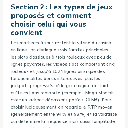
Section 2 : Les types de jeux
proposés et comment
choisir celui qui vous
convient
Les machines à sous restent la vitrine du casino
en ligne ; on distingue trois familles principales :
les slots classiques à trois rouleaux avec peu de
lignes payantes, les vidéos slots comportant cinq
rouleaux et jusqu’à 1024 lignes ainsi que des
fonctionnalités bonus interactives, puis les
jackpots progressifs où le gain augmente tant
qu’il n’est pas remporté (exemple : Mega Moolah
avec un jackpot dépassant parfois 20 M€). Pour
choisir judicieusement on regarde le RTP moyen
(généralement entre 94 % et 98 %) et la volatilité
qui détermine la fréquence mais aussi l’amplitude