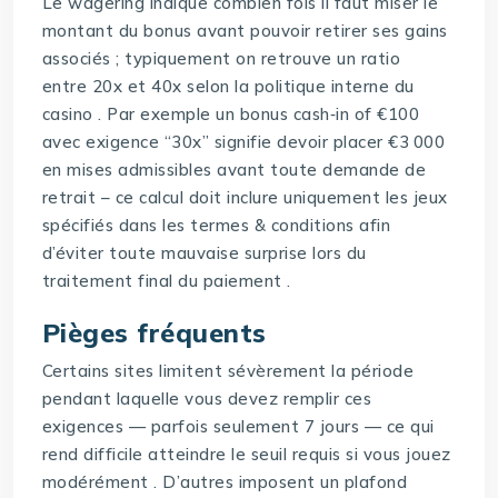
Le wagering indique combien fois il faut miser le
montant du bonus avant pouvoir retirer ses gains
associés ; typiquement on retrouve un ratio
entre 20x et 40x selon la politique interne du
casino . Par exemple un bonus cash‑in of €100
avec exigence “30x” signifie devoir placer €3 000
en mises admissibles avant toute demande de
retrait – ce calcul doit inclure uniquement les jeux
spécifiés dans les termes & conditions afin
d’éviter toute mauvaise surprise lors du
traitement final du paiement .
Pièges fréquents
Certains sites limitent sévèrement la période
pendant laquelle vous devez remplir ces
exigences — parfois seulement 7 jours — ce qui
rend difficile atteindre le seuil requis si vous jouez
modérément . D’autres imposent un plafond